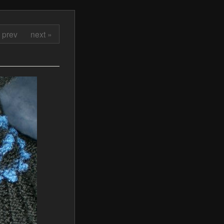
 prev
next »