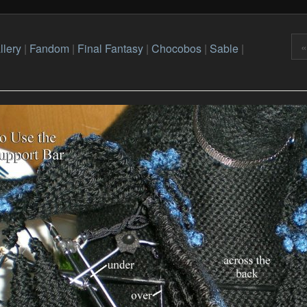
«
llery
|
Fandom
|
Final Fantasy
|
Chocobos
|
Sable
|